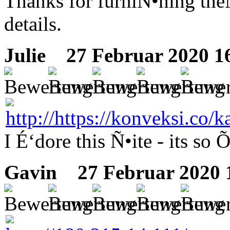
Thanks for furniÑ•hing theÑ
details.
Julie
27 Februar 2020 1
I É‘dore this Ñ•ite - its s
Gavin
27 Februar 2020 