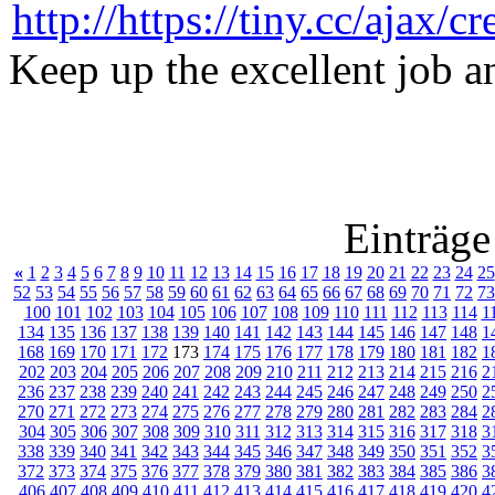
Keep up the excellent job a
Einträge
«
1
2
3
4
5
6
7
8
9
10
11
12
13
14
15
16
17
18
19
20
21
22
23
24
25
52
53
54
55
56
57
58
59
60
61
62
63
64
65
66
67
68
69
70
71
72
73
100
101
102
103
104
105
106
107
108
109
110
111
112
113
114
1
134
135
136
137
138
139
140
141
142
143
144
145
146
147
148
1
168
169
170
171
172
173
174
175
176
177
178
179
180
181
182
1
202
203
204
205
206
207
208
209
210
211
212
213
214
215
216
2
236
237
238
239
240
241
242
243
244
245
246
247
248
249
250
2
270
271
272
273
274
275
276
277
278
279
280
281
282
283
284
2
304
305
306
307
308
309
310
311
312
313
314
315
316
317
318
3
338
339
340
341
342
343
344
345
346
347
348
349
350
351
352
3
372
373
374
375
376
377
378
379
380
381
382
383
384
385
386
3
406
407
408
409
410
411
412
413
414
415
416
417
418
419
420
4