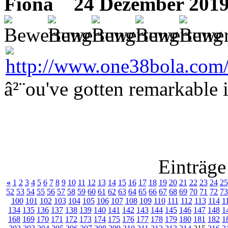
Fiona
24 Dezember 2019
â²¨ou've gotten remarkable i
Einträge
«
1
2
3
4
5
6
7
8
9
10
11
12
13
14
15
16
17
18
19
20
21
22
23
24
25
52
53
54
55
56
57
58
59
60
61
62
63
64
65
66
67
68
69
70
71
72
73
100
101
102
103
104
105
106
107
108
109
110
111
112
113
114
1
134
135
136
137
138
139
140
141
142
143
144
145
146
147
148
1
168
169
170
171
172
173
174
175
176
177
178
179
180
181
182
1