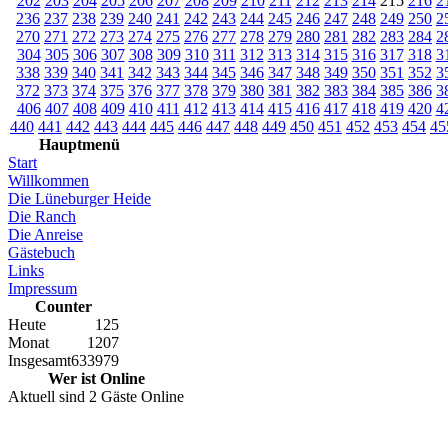
202
203
204
205
206
207
208
209
210
211
212
213
214
215
216
2
236
237
238
239
240
241
242
243
244
245
246
247
248
249
250
2
270
271
272
273
274
275
276
277
278
279
280
281
282
283
284
2
304
305
306
307
308
309
310
311
312
313
314
315
316
317
318
3
338
339
340
341
342
343
344
345
346
347
348
349
350
351
352
3
372
373
374
375
376
377
378
379
380
381
382
383
384
385
386
3
406
407
408
409
410
411
412
413
414
415
416
417
418
419
420
4
440
441
442
443
444
445
446
447
448
449
450
451
452
453
454
45
Hauptmenü
Start
Willkommen
Die Lüneburger Heide
Die Ranch
Die Anreise
Gästebuch
Links
Impressum
Counter
Heute
125
Monat
1207
Insgesamt
633979
Wer ist Online
Aktuell sind 2 Gäste Online