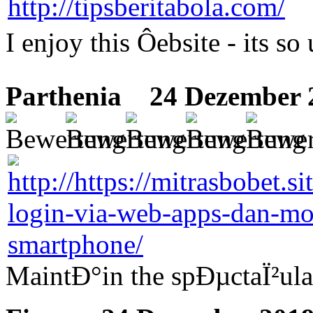
I enjoy this Ôebsite - its so
Parthenia
24 Dezember 2
MaintÐ°in the spÐµctaÏ²ular