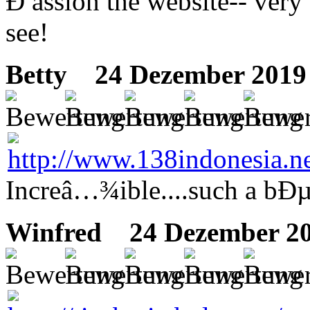
Ð assion the website-- very 
see!
Betty
24 Dezember 2019 
Increâ…¾ible....such a bÐµ
Winfred
24 Dezember 20