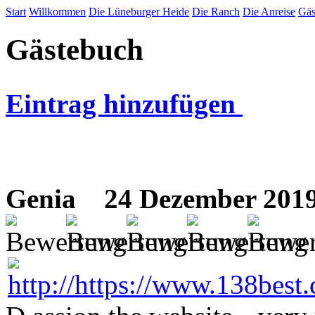
Start
Willkommen
Die Lüneburger Heide
Die Ranch
Die Anreise
Gäs
Gästebuch
Eintrag hinzufügen
Genia
24 Dezember 2019