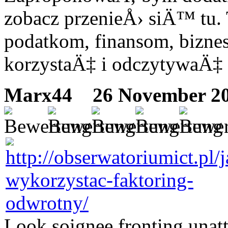
zobacz przenieÅ› siÄ™ tu.
podatkom, finansom, bizne
korzystaÄ‡ i odczytywaÄ
Marx44
26 November 20
Look soignee fronting unat