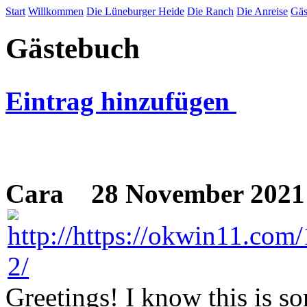
Start
Willkommen
Die Lüneburger Heide
Die Ranch
Die Anreise
Gäs
Gästebuch
Eintrag hinzufügen
Cara
28 November 2021 
Greetings! I know this is so