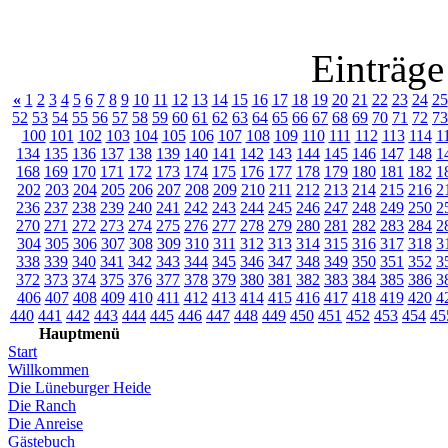
Einträge
«
1
2
3
4
5
6
7
8
9
10
11
12
13
14
15
16
17
18
19
20
21
22
23
24
25
52
53
54
55
56
57
58
59
60
61
62
63
64
65
66
67
68
69
70
71
72
73
100
101
102
103
104
105
106
107
108
109
110
111
112
113
114
1
134
135
136
137
138
139
140
141
142
143
144
145
146
147
148
1
168
169
170
171
172
173
174
175
176
177
178
179
180
181
182
1
202
203
204
205
206
207
208
209
210
211
212
213
214
215
216
2
236
237
238
239
240
241
242
243
244
245
246
247
248
249
250
2
270
271
272
273
274
275
276
277
278
279
280
281
282
283
284
2
304
305
306
307
308
309
310
311
312
313
314
315
316
317
318
3
338
339
340
341
342
343
344
345
346
347
348
349
350
351
352
3
372
373
374
375
376
377
378
379
380
381
382
383
384
385
386
3
406
407
408
409
410
411
412
413
414
415
416
417
418
419
420
4
440
441
442
443
444
445
446
447
448
449
450
451
452
453
454
45
Hauptmenü
Start
Willkommen
Die Lüneburger Heide
Die Ranch
Die Anreise
Gästebuch