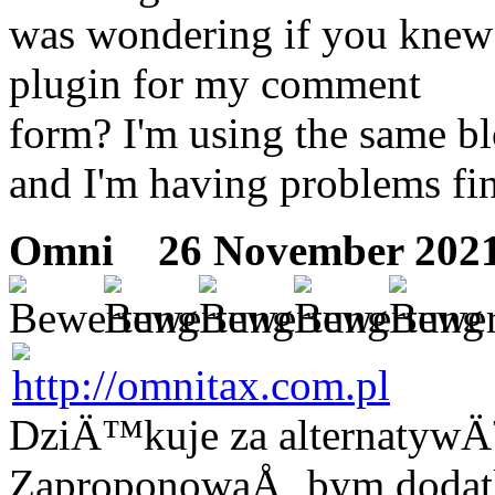
was wondering if you knew 
plugin for my comment
form? I'm using the same bl
and I'm having problems fi
Omni
26 November 2021
DziÄ™kuje za alternatyw
ZaproponowaÅ‚ bym dodatko