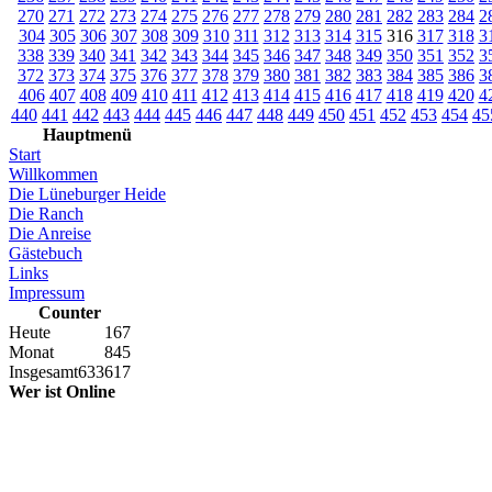
270
271
272
273
274
275
276
277
278
279
280
281
282
283
284
2
304
305
306
307
308
309
310
311
312
313
314
315
316
317
318
3
338
339
340
341
342
343
344
345
346
347
348
349
350
351
352
3
372
373
374
375
376
377
378
379
380
381
382
383
384
385
386
3
406
407
408
409
410
411
412
413
414
415
416
417
418
419
420
4
440
441
442
443
444
445
446
447
448
449
450
451
452
453
454
45
Hauptmenü
Start
Willkommen
Die Lüneburger Heide
Die Ranch
Die Anreise
Gästebuch
Links
Impressum
Counter
Heute
167
Monat
845
Insgesamt
633617
Wer ist Online