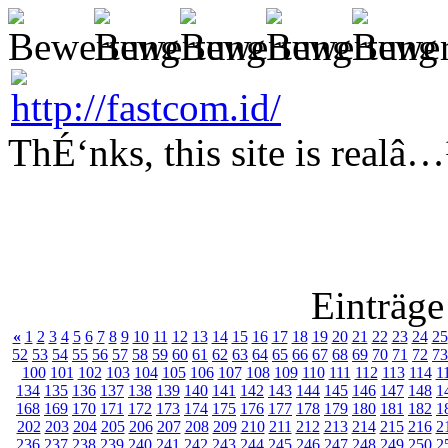
ThÉ‘nks, this site is realâ
Einträge
«
1
2
3
4
5
6
7
8
9
10
11
12
13
14
15
16
17
18
19
20
21
22
23
24
25
52
53
54
55
56
57
58
59
60
61
62
63
64
65
66
67
68
69
70
71
72
73
100
101
102
103
104
105
106
107
108
109
110
111
112
113
114
1
134
135
136
137
138
139
140
141
142
143
144
145
146
147
148
1
168
169
170
171
172
173
174
175
176
177
178
179
180
181
182
1
202
203
204
205
206
207
208
209
210
211
212
213
214
215
216
2
236
237
238
239
240
241
242
243
244
245
246
247
248
249
250
2