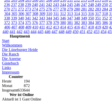
202
203
204
205
206
207
208
209
210
211
212
213
214
215
216
2
236
237
238
239
240
241
242
243
244
245
246
247
248
249
250
2
270
271
272
273
274
275
276
277
278
279
280
281
282
283
284
2
304
305
306
307
308
309
310
311
312
313
314
315
316
317
318
3
338
339
340
341
342
343
344
345
346
347
348
349
350
351
352
3
372
373
374
375
376
377
378
379
380
381
382
383
384
385
386
3
406
407
408
409
410
411
412
413
414
415
416
417
418
419
420
4
440
441
442
443
444
445
446
447
448
449
450
451
452
453
454
45
Hauptmenü
Start
Willkommen
Die Lüneburger Heide
Die Ranch
Die Anreise
Gästebuch
Links
Impressum
Counter
Heute
194
Monat
872
Insgesamt
633644
Wer ist Online
Aktuell ist 1 Gast Online