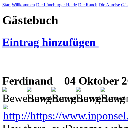
Start
Willkommen
Die Lüneburger Heide
Die Ranch
Die Anreise
Gäs
Gästebuch
Eintrag hinzufügen
Ferdinand
04 Oktober 2