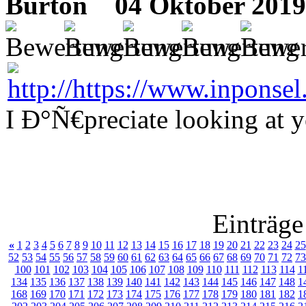
Burton
04 Oktober 2019
I Ð°Ñ€preciate looking at y
Einträge
«
1
2
3
4
5
6
7
8
9
10
11
12
13
14
15
16
17
18
19
20
21
22
23
24
25
52
53
54
55
56
57
58
59
60
61
62
63
64
65
66
67
68
69
70
71
72
73
100
101
102
103
104
105
106
107
108
109
110
111
112
113
114
1
134
135
136
137
138
139
140
141
142
143
144
145
146
147
148
1
168
169
170
171
172
173
174
175
176
177
178
179
180
181
182
1