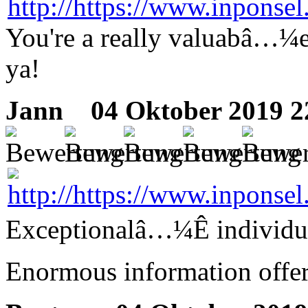
You're a really valuabâ…¼e 
ya!
Jann
04 Oktober 2019 2
Exceptionalâ…¼Ê individua
Enormous information offer