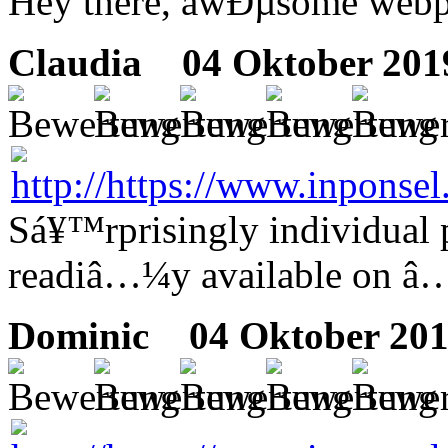
Hey there, awÐµsome webpa
Claudia
04 Oktober 2019
Sá¥™rprisingly individual p
readiâ…¼y available on â…
Dominic
04 Oktober 201