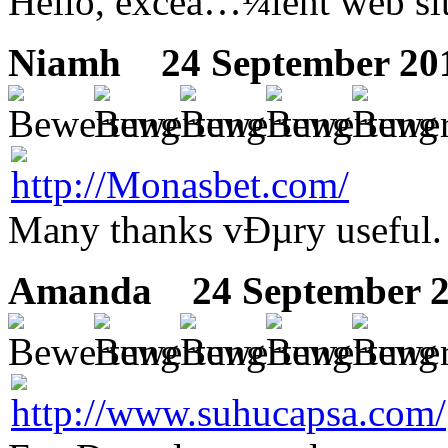
Hello, exceâ…¼lent web sit
Niamh
24 September 201
Many thanks vÐµry useful. W
Amanda
24 September 2