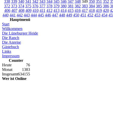
338
339
340
341
342
343
344
345
346
347
348
349
350
351
352
3
372
373
374
375
376
377
378
379
380
381
382
383
384
385
386
3
406
407
408
409
410
411
412
413
414
415
416
417
418
419
420
4
440
441
442
443
444
445
446
447
448
449
450
451
452
453
454
45
Hauptmenü
Start
Willkommen
Die Lüneburger Heide
Die Ranch
Die Anreise
Gästebuch
Links
Impressum
Counter
Heute
76
Monat
1383
Insgesamt
634155
Wer ist Online