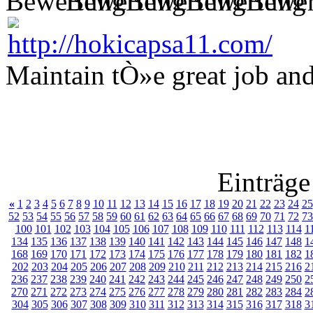
Maintain tÒ»e great job an
Einträge
«
1
2
3
4
5
6
7
8
9
10
11
12
13
14
15
16
17
18
19
20
21
22
23
24
25
52
53
54
55
56
57
58
59
60
61
62
63
64
65
66
67
68
69
70
71
72
73
100
101
102
103
104
105
106
107
108
109
110
111
112
113
114
1
134
135
136
137
138
139
140
141
142
143
144
145
146
147
148
1
168
169
170
171
172
173
174
175
176
177
178
179
180
181
182
1
202
203
204
205
206
207
208
209
210
211
212
213
214
215
216
2
236
237
238
239
240
241
242
243
244
245
246
247
248
249
250
2
270
271
272
273
274
275
276
277
278
279
280
281
282
283
284
2
304
305
306
307
308
309
310
311
312
313
314
315
316
317
318
3