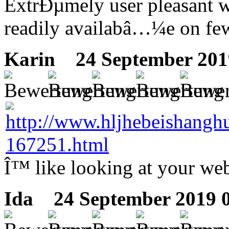
ExtrÐµmely user pleasant 
readily availabâ…¼e on few
Karin
24 September 201
Î™ like looking at your web
Ida
24 September 2019 0