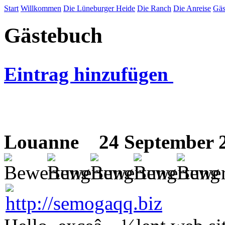
Start
Willkommen
Die Lüneburger Heide
Die Ranch
Die Anreise
Gäs
Gästebuch
Eintrag hinzufügen
Louanne
24 September 2