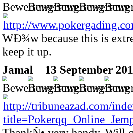
WÐ¾w because this is extr
keep it up.
Jamal
13 September 201
ThankÑ• very handy. Will c