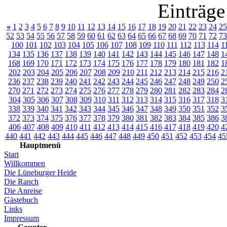
Einträge
«
1
2
3
4
5
6
7
8
9
10
11
12
13
14
15
16
17
18
19
20
21
22
23
24
25
52
53
54
55
56
57
58
59
60
61
62
63
64
65
66
67
68
69
70
71
72
73
100
101
102
103
104
105
106
107
108
109
110
111
112
113
114
1
134
135
136
137
138
139
140
141
142
143
144
145
146
147
148
1
168
169
170
171
172
173
174
175
176
177
178
179
180
181
182
1
202
203
204
205
206
207
208
209
210
211
212
213
214
215
216
2
236
237
238
239
240
241
242
243
244
245
246
247
248
249
250
2
270
271
272
273
274
275
276
277
278
279
280
281
282
283
284
2
304
305
306
307
308
309
310
311
312
313
314
315
316
317
318
3
338
339
340
341
342
343
344
345
346
347
348
349
350
351
352
3
372
373
374
375
376
377
378
379
380
381
382
383
384
385
386
3
406
407
408
409
410
411
412
413
414
415
416
417
418
419
420
4
440
441
442
443
444
445
446
447
448
449
450
451
452
453
454
45
Hauptmenü
Start
Willkommen
Die Lüneburger Heide
Die Ranch
Die Anreise
Gästebuch
Links
Impressum