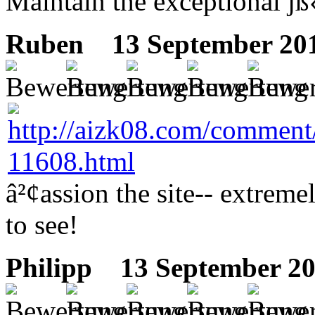
Maintain the exceptional jß‹
Ruben
13 September 201
â²¢assion the site-- extreme
to see!
Philipp
13 September 20