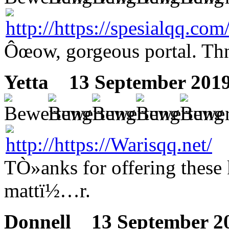
Ôœow, gorgeous portal. Thn
Yetta
13 September 2019
TÒ»anks for offering these
mattï½…r.
Donnell
13 September 20