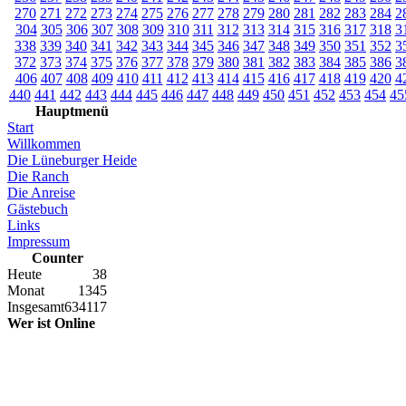
270
271
272
273
274
275
276
277
278
279
280
281
282
283
284
2
304
305
306
307
308
309
310
311
312
313
314
315
316
317
318
3
338
339
340
341
342
343
344
345
346
347
348
349
350
351
352
3
372
373
374
375
376
377
378
379
380
381
382
383
384
385
386
3
406
407
408
409
410
411
412
413
414
415
416
417
418
419
420
4
440
441
442
443
444
445
446
447
448
449
450
451
452
453
454
45
Hauptmenü
Start
Willkommen
Die Lüneburger Heide
Die Ranch
Die Anreise
Gästebuch
Links
Impressum
Counter
Heute
38
Monat
1345
Insgesamt
634117
Wer ist Online