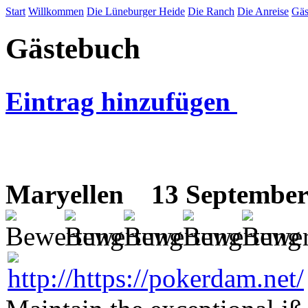
Start
Willkommen
Die Lüneburger Heide
Die Ranch
Die Anreise
Gäs
Gästebuch
Eintrag hinzufügen
Maryellen
13 September 