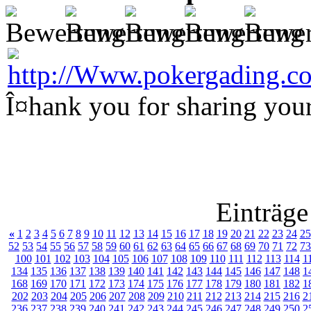
Î¤hank you for sharing you
Einträge
«
1
2
3
4
5
6
7
8
9
10
11
12
13
14
15
16
17
18
19
20
21
22
23
24
25
52
53
54
55
56
57
58
59
60
61
62
63
64
65
66
67
68
69
70
71
72
73
100
101
102
103
104
105
106
107
108
109
110
111
112
113
114
1
134
135
136
137
138
139
140
141
142
143
144
145
146
147
148
1
168
169
170
171
172
173
174
175
176
177
178
179
180
181
182
1
202
203
204
205
206
207
208
209
210
211
212
213
214
215
216
2
236
237
238
239
240
241
242
243
244
245
246
247
248
249
250
2