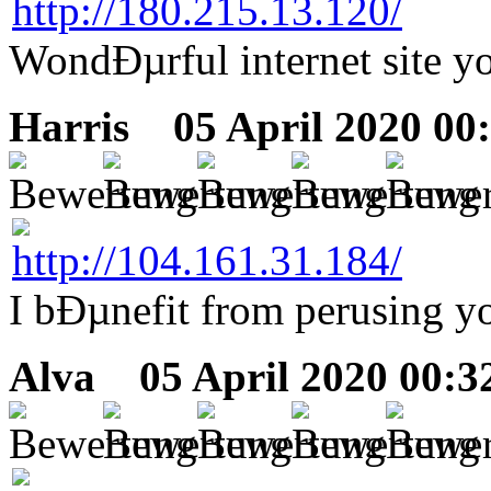
WondÐµrful internet site yo
Harris
05 April 2020 00
I bÐµnefit from perusing y
Alva
05 April 2020 00:3