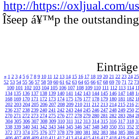
Îšeep á¥™p the outstanding 
Einträge
«
1
2
3
4
5
6
7
8
9
10
11
12
13
14
15
16
17
18
19
20
21
22
23
24
25
52
53
54
55
56
57
58
59
60
61
62
63
64
65
66
67
68
69
70
71
72
73
100
101
102
103
104
105
106
107
108
109
110
111
112
113
114
1
134
135
136
137
138
139
140
141
142
143
144
145
146
147
148
1
168
169
170
171
172
173
174
175
176
177
178
179
180
181
182
1
202
203
204
205
206
207
208
209
210
211
212
213
214
215
216
2
236
237
238
239
240
241
242
243
244
245
246
247
248
249
250
2
270
271
272
273
274
275
276
277
278
279
280
281
282
283
284
2
304
305
306
307
308
309
310
311
312
313
314
315
316
317
318
3
338
339
340
341
342
343
344
345
346
347
348
349
350
351
352
3
372
373
374
375
376
377
378
379
380
381
382
383
384
385
386
3
406
407
408
409
410
411
412
413
414
415
416
417
418
419
420
4