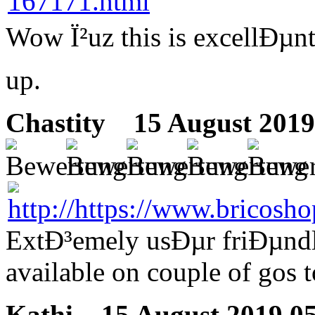
Wow Ï²uz this is excellÐµn
up.
Chastity
15 August 2019
ExtÐ³emely usÐµr friÐµndl
available on couple of gos t
Kathi
15 August 2019 05