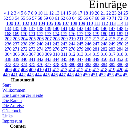
Einträge
«
1
2
3
4
5
6
7
8
9
10
11
12
13
14
15
16
17
18
19
20
21
22
23
24
25
52
53
54
55
56
57
58
59
60
61
62
63
64
65
66
67
68
69
70
71
72
73
100
101
102
103
104
105
106
107
108
109
110
111
112
113
114
1
134
135
136
137
138
139
140
141
142
143
144
145
146
147
148
1
168
169
170
171
172
173
174
175
176
177
178
179
180
181
182
1
202
203
204
205
206
207
208
209
210
211
212
213
214
215
216
2
236
237
238
239
240
241
242
243
244
245
246
247
248
249
250
2
270
271
272
273
274
275
276
277
278
279
280
281
282
283
284
2
304
305
306
307
308
309
310
311
312
313
314
315
316
317
318
3
338
339
340
341
342
343
344
345
346
347
348
349
350
351
352
3
372
373
374
375
376
377
378
379
380
381
382
383
384
385
386
3
406
407
408
409
410
411
412
413
414
415
416
417
418
419
420
4
440
441
442
443
444
445
446
447
448
449
450
451
452
453
454
45
Hauptmenü
Start
Willkommen
Die Lüneburger Heide
Die Ranch
Die Anreise
Gästebuch
Links
Impressum
Counter