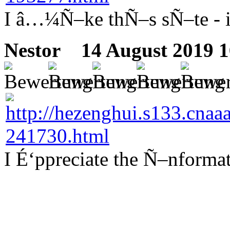
I â…¼Ñ–ke thÑ–s sÑ–te - its
Nestor
14 August 2019 1
I É‘ppreciate the Ñ–nformat