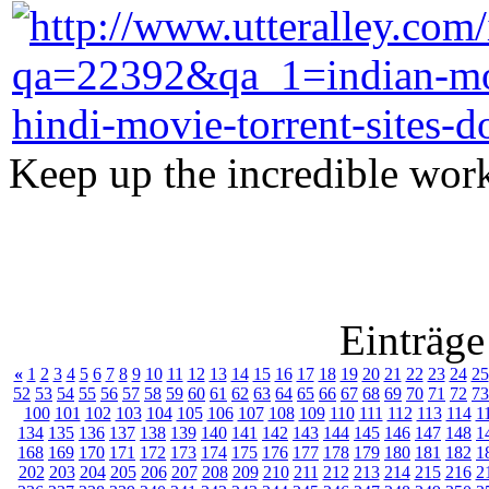
Keep up the incredible work 
Einträge
«
1
2
3
4
5
6
7
8
9
10
11
12
13
14
15
16
17
18
19
20
21
22
23
24
25
52
53
54
55
56
57
58
59
60
61
62
63
64
65
66
67
68
69
70
71
72
73
100
101
102
103
104
105
106
107
108
109
110
111
112
113
114
1
134
135
136
137
138
139
140
141
142
143
144
145
146
147
148
1
168
169
170
171
172
173
174
175
176
177
178
179
180
181
182
1
202
203
204
205
206
207
208
209
210
211
212
213
214
215
216
2