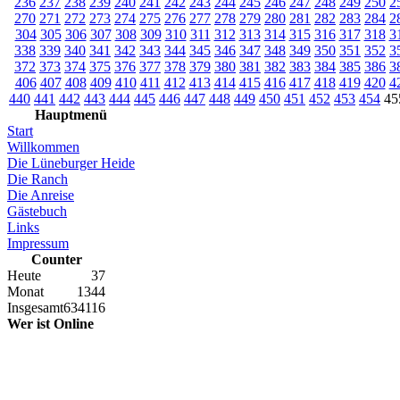
236
237
238
239
240
241
242
243
244
245
246
247
248
249
250
2
270
271
272
273
274
275
276
277
278
279
280
281
282
283
284
2
304
305
306
307
308
309
310
311
312
313
314
315
316
317
318
3
338
339
340
341
342
343
344
345
346
347
348
349
350
351
352
3
372
373
374
375
376
377
378
379
380
381
382
383
384
385
386
3
406
407
408
409
410
411
412
413
414
415
416
417
418
419
420
4
440
441
442
443
444
445
446
447
448
449
450
451
452
453
454
45
Hauptmenü
Start
Willkommen
Die Lüneburger Heide
Die Ranch
Die Anreise
Gästebuch
Links
Impressum
Counter
Heute
37
Monat
1344
Insgesamt
634116
Wer ist Online