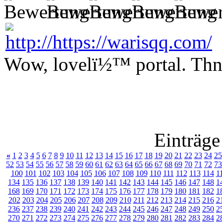
Wow, lovelï½™ portal. Thnx
Einträge
«
1
2
3
4
5
6
7
8
9
10
11
12
13
14
15
16
17
18
19
20
21
22
23
24
25
52
53
54
55
56
57
58
59
60
61
62
63
64
65
66
67
68
69
70
71
72
73
100
101
102
103
104
105
106
107
108
109
110
111
112
113
114
1
134
135
136
137
138
139
140
141
142
143
144
145
146
147
148
1
168
169
170
171
172
173
174
175
176
177
178
179
180
181
182
1
202
203
204
205
206
207
208
209
210
211
212
213
214
215
216
2
236
237
238
239
240
241
242
243
244
245
246
247
248
249
250
2
270
271
272
273
274
275
276
277
278
279
280
281
282
283
284
2