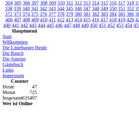
304
305
306
307
308
309
310
311
312
313
314
315
316
317
318
3
338
339
340
341
342
343
344
345
346
347
348
349
350
351
352
3
372
373
374
375
376
377
378
379
380
381
382
383
384
385
386
3
406
407
408
409
410
411
412
413
414
415
416
417
418
419
420
4
440
441
442
443
444
445
446
447
448
449
450
451
452
453
454
45
Hauptmenü
Start
Willkommen
Die Lüneburger Heide
Die Ranch
Die Anreise
Gästebuch
Links
Impressum
Counter
Heute
47
Monat
725
Insgesamt
633497
Wer ist Online