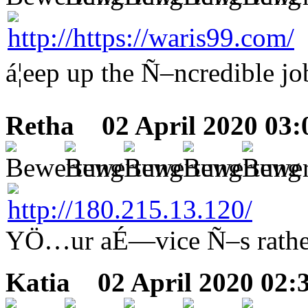
á¦eep up the Ñ–ncredible j
Retha
02 April 2020 03:
YÖ…ur aÉ—vice Ñ–s rather 
Katia
02 April 2020 02: